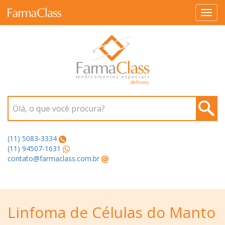
Toggl
navig
Olá, o que você procura?
(11) 5083-3334
(11) 94507-1631
contato@farmaclass.com.br
Linfoma de Células do Manto