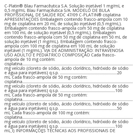
C-Platin® Blau Farmacêutica S.A. Solução injetável 1 mg/mL e 0,5 mg/mL Blau Farmacêutica S/A. MODELO DE BULA PROFISSIONAL DE SAÚDE RDC 47/09 C-PLATIN® cisplatina APRESENTAÇÕES Embalagem contendo frasco-ampola com 10 mg de cisplatina em 20 mL de solução injetável (0,5 mg/mL). Embalagem contendo frasco-ampola com 50 mg de cisplatina em 100 mL de solução injetável (0,5 mg/mL). Embalagem contendo frasco-ampola com 50 mg de cisplatina em 50 mL de solução injetável (1 mg/mL). Embalagem contendo frasco-ampola com 100 mg de cisplatina em 100 mL de solução injetável (1 mg/mL). VIA DE ADMINISTRAÇÃO: INTRAVENOSA USO ADULTO E PEDIÁTRICO COMPOSIÇÃO Cada frasco-ampola de 10 mg contém: cisplatina...................................................................................................................................................................................................10 mg veículo (cloreto de sódio, ácido clorídrico, hidróxido de sódio e água para injetáveis) q.s.p. ................................................................20 mL Cada frasco-ampola de 50 mg contém: cisplatina...................................................................................................................................................................................................50 mg veículo (cloreto de sódio, ácido clorídrico, hidróxido de sódio e água para injetáveis) q.s.p. ..............................................................100 mL Cada frasco-ampola de 50 mg contém: cisplatina...................................................................................................................................................................................................50 mg veículo (cloreto de sódio, ácido clorídrico, hidróxido de sódio e água para injetáveis) q.s.p. ................................................................50 mL Cada frasco-ampola de 100 mg contém: cisplatina.................................................................................................................................................................................................100 mg veículo (cloreto de sódio, ácido clorídrico, hidróxido de sódio e água para injetáveis) q.s.p. ..............................................................100 mL I) INFORMAÇÕES TÉCNICAS AOS PROFISSIONAIS DE SAÚDE 1. INDICAÇÕES Tumores Metastáticos de Testículo A cisplatina está indicada na poliquimioterapia estabelecida com outros agentes aprovados, em pacientes portadores de tumores metastáticos de testículo que já se submeteram ao tratamento cirúrgico e/ou radioterápico apropriados. Tumores Metastáticos de Ovário A cisplatina está indicada em combinações terapêuticas estabelecidas com outros agentes quimioterapêuticos aprovados, em pacientes portadoras de tumores metastáticos de ovário, já submetidas a procedimentos cirúrgicos e/ou radioterapêutico apropriados. A cisplatina como agente isolado é indicada como terapia secundária em pacientes portadores de tumores ovarianos metastáticos refratários à quimioterapia padrão, que não tenham sido previamente tratados com cisplatina. Câncer Avançado de Bexiga A cisplatina está indicada como agente único em pacientes portadores de câncer de células de transição da bexiga não mais sensível a tratamentos locais, tais como cirurgia e/ou radioterapia. Carcinomas Espino-celulares de Cabeça e Pescoço A cisplatina está indicada em combinação quimioterapêutica com outros agentes aprovados, em pacientes portadores de carcinomas espino-celulares de cabeça e pescoço, como um adjunto aos procedimentos cirúrgico e/ou radioterapêutico apropriados. 2. RESULTADOS DE EFICÁCIA Tumores metastáticos do testículo: Popadiuk et al. (2006) analisaram um estudo multicêntrico realizado desde 1998 envolvendo 31 meninos de um mês a 18 anos de idade (média de 14 anos) com tumores testiculares malignos. Quatro desses pacientes foram excluídos da análise, uma vez que três já haviam sido tratados e um morreu no segundo dia de hospitalização. Vinte e sete meninos foram submetidos à cirurgia (orquiectomia), nas quais 26 foram primárias (81% completas) e três secundárias (100% completas). Do total dos pacientes 33% não receberam quimioterapia após a cirurgia, em 41% foi administrado o protocolo de tratamento vimblastina, bleomicina e cisplatina e em 26% o protocolo de tratamento etoposídeo, ifosfamida e cisplatina. Dois pacientes também receberam o protocolo adriamicina, bleomicina e carboplatina. Dentre as 26 crianças com tumores de células germinativas, 25 (96%) permaneceram vivas e 23 (88%) apresentaram primeira remissão após o término do tratamento. Uma criança faleceu devido à metástase do sistema nervoso central. Duas crianças tiveram reincidência local tratadas com quimioterapia ou cirurgia com bons resultados. A média de acompanhamento foi de 45 meses. A eficácia e toxicidade de terapia utilizando etoposídeo e cisplatina em pacientes com tumores metastáticos de células germinativas foram investigadas por Shintaku et al. (2002). O estudo envolveu 18 pacientes com tumores metastáticos de células germinativas (seis seminomas e 12 não seminomas, estágio II 8, estágio IIIA 2, estágio IIIB 6, estágio IIIC 2) tratados com três a cinco ciclos de indução com regime etoposideo e cisplatina. Foram administrados 100 mg/m2 de etoposídeo e 20 mg/m2 de cisplatina nos dias 1 a 5 e repetido a partir do dia 21. Depois da obtenção de níveis normais dos marcadores tumorais, foram realizados um ou dois ciclos adicionais de etoposídeo e cisplatina. Ao final do tratamento, quatro dos 18 pacientes (22%) alcançaram remissão completa e 14 pacientes (78%), remissão parcial. Destes últimos, sete foram tratados com excisão dos tumores residuais e alcançaram remissão Blau Farmacêutica S/A. completa; outros quatro pacientes que alcançaram remissão parcial seguiram sem excisão cirúrgica e não demonstraram evidências de progressão da doença; e outros três pacientes que receberam quimioterapia de resgate, com ou sem cirurgia adjuvante, resultaram em remissão completa de dois pacientes e remissão parcial de um paciente. Ao final do estudo, 13 pacientes (72%) que alcançaram remissão completa permaneceram vivos e livres da doença, e cinco pacientes (28%) apresentaram remissão parcial e permaneceram vivos com marcadores tumorais negativos sem evidência de recidiva. Loehrer et al. (1998) estudaram a efetividade da combinação de vimblastina, ifosfamida e cisplatina em tratamento de segunda linha de pacientes com tumores de células germinativas. Foram avaliados 135 pacientes com doença progressiva após terapia baseada na combinação cisplatina e etoposídeo. Dos pacientes avaliados 67 (49,6%) apresentaramse livres da doença após o tratamento. Foi concluído que esse esquema é capaz de produzir respostas duráveis nesses pacientes. González et al. (1995) analisaram um estudo clínico para avaliar a eficácia de fármacos quimioterápicos para as neoplasias de células germinativas. O protocolo utilizou cisplatina, bleomicina, vincristina e etoposídeo em doses semanais por seis ciclos. Foi estabelecida uma eficácia de 71% após quimioterapia, com 86% de respostas completas, 14% de respostas parciais e uma média de recaídas de 28%. Foi observada uma tolerância adequada com toxicidade mínima, estatisticamente significativa, apenas para leucócitos e eritrócitos, pois esse protocolo demonstrou ser menos tóxico e mais seguro que outros esquemas, requerendo menor hospitalização (média de dois dias por ciclo), com redução de custos. Em uma análise retrospectiva de 229 pacientes com tumores disseminados de células germinativas recebendo o regime de cisplatina, vimblastina e bleomicina com ou sem doxorrubicina, Roth et al. (1988) observaram resposta completa em 175 pacientes (76,4%) que utilizaram apenas quimioterapia ou que foram submetidos à cirurgia adjuvante. Em uma média de 102,3 meses de acompanhamento (73 a 144 meses), 147 pacientes (64,2%) permaneceram vivos, e 146 ficaram livres da doença. A probabilidade estimada de sobrevida em 12 anos foi de 65% e a probabilidade estimada de sobrevida livre de recidiva, para os pacientes que obtiveram respostas completas, foi de 83,5%. Williams et al. (1987) observaram em um estudo com 244 homens com tumor disseminado de células germinativas avançado que o regime cisplatina, etoposídeo e bleomicina foi mais eficaz que o regime cisplatina, vimblastina e bleomicina, além de apresentar menos toxicidade neuromuscular. O esquema utilizado consistiu de cisplatina 20 mg/m2 por cinco dias, bleomicina 30 unidades nos dias 2, 9 e 16 e vimblastina 0,15 mg/kg nos dias 1 e 2 ou etoposídeo 100 mg/m2 nos dias 1 a 5. Todos os pacientes receberam quatro ciclos em intervalos de três semanas. Verificou-se que 74% dos pacientes que receberam o regime cisplatina, vimblastina e bleomicina e 83% que receberam o regime cisplatina, etoposideo e bleomicina permaneceram livres da doença, com ou sem cirurgia subsequente. Protocolos com doses reduzidas de vimblastina (0,2 a 0,4 mg/kg/dose) associada à cisplatina com bleomicina promoveram bons índices de respostas (remissões completas de 71% a 97%) e com baixa toxicidade, segundo observações de Pizzocaro et al. (1986) e Stoter et al. (1986). Pizzocaro et al. (1985) verificaram em um estudo clínico utilizando o esquema cisplatina, etoposídeo e bleomicina, com ou sem cirurgia, remissão completa em 37 dos 40 pacientes (92,5%) com tumores testiculares de células germinativas. Os pacientes receberam cisplatina 20 mg/m2 nos dias 1 a 5, etoposídeo 100 mg/m2 nos dias 1 a 5 e bleomicina 18 mg/m2 nos dias 2, 9 e 16, sendo que os ciclos foram repetidos em intervalos de quatro semanas e nenhum dos pacientes recebeu quimioterapia ou radioterapia anteriormente. O regime cisplatina, etoposídeo e bleomicina produziu remissão completa em 25 dos 40 pacientes (62,5%). A cirurgia produziu resposta completa em outros 12 pacientes (30%), atingindo um índice de resposta completa global de 92,5%. Tumores metastáticos do ovár