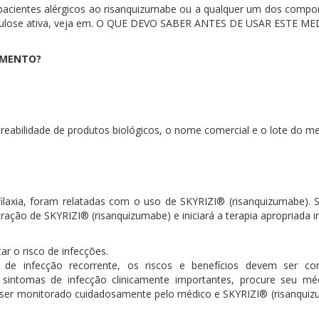
pacientes alérgicos ao risanquizumabe ou a qualquer um dos compo
berculose ativa, veja em. O QUE DEVO SABER ANTES DE USAR ESTE 
AMENTO?
reabilidade de produtos biológicos, o nome comercial e o lote do me
filaxia, foram relatadas com o uso de SKYRIZI® (risanquizumabe). S
ação de SKYRIZI® (risanquizumabe) e iniciará a terapia apropriada 
r o risco de infecções.
 de infecção recorrente, os riscos e benefícios devem ser c
 sintomas de infecção clinicamente importantes, procure seu mé
 ser monitorado cuidadosamente pelo médico e SKYRIZI® (risanquiz