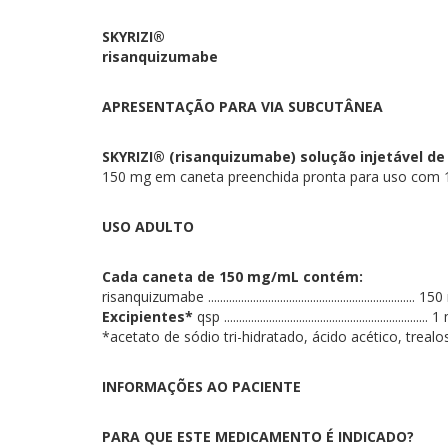
SKYRIZI®
risanquizumabe
APRESENTAÇÃO PARA VIA SUBCUTÂNEA
SKYRIZI® (risanquizumabe) solução injetável d
150 mg em caneta preenchida pronta para uso com 1
USO ADULTO
Cada caneta de 150 mg/mL contém:
risanquizumabe ..................................................................... 1
Excipientes*
qsp ....................................................................
*acetato de sódio tri-hidratado, ácido acético, trealo
INFORMAÇÕES AO PACIENTE
PARA QUE ESTE MEDICAMENTO É INDICADO?