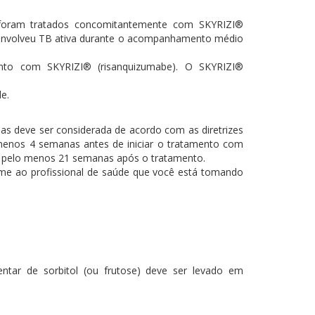
 foram tratados concomitantemente com SKYRIZI®
esenvolveu TB ativa durante o acompanhamento médio
amento com SKYRIZI® (risanquizumabe). O SKYRIZI®
e.
as deve ser considerada de acordo com as diretrizes
o menos 4 semanas antes de iniciar o tratamento com
r pelo menos 21 semanas após o tratamento.
rme ao profissional de saúde que você está tomando
ntar de sorbitol (ou frutose) deve ser levado em