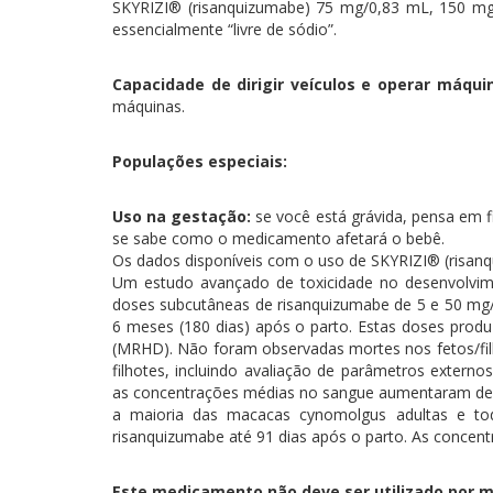
SKYRIZI® (risanquizumabe) 75 mg/0,83 mL, 150 m
essencialmente “livre de sódio”.
Capacidade de dirigir veículos e operar máqui
máquinas.
Populações especiais:
Uso na gestação:
se você está grávida, pensa em f
se sabe como o medicamento afetará o bebê.
Os dados disponíveis com o uso de SKYRIZI® (risanq
Um estudo avançado de toxicidade no desenvolvim
doses subcutâneas de risanquizumabe de 5 e 50 mg/
6 meses (180 dias) após o parto. Estas doses pro
(MRHD). Não foram observadas mortes nos fetos/fi
filhotes, incluindo avaliação de parâmetros extern
as concentrações médias no sangue aumentaram de 
a maioria das macacas cynomolgus adultas e to
risanquizumabe até 91 dias após o parto. As concen
Este medicamento não deve ser utilizado por m