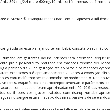
g/mL, 360 mg/2,4 mL e 600mg/10 mL contém menos de 1 mmol de
nas:
o SKYRIZI® (risanquizumabe) não tem ou apresenta influência po
icar grávida ou está planejando ter um bebê, consulte o seu médico
uizumabe) em gestantes são insuficientes para informar quaisquer 
ento pré e pós-natal foi realizado em macacos cynomolgus. Ma
kg a partir do dia 20 de gestação até ao parto e os macacos cyno
duziram exposições até aproximadamente 70 vezes a exposição cl
lhotes e/ou malformações relacionadas ao medicamento. Não houve 
os, viscerais, esqueléticos e neurocomportamentais e parâmetros de
acordo com a dose e foram aproximadamente 20- 90% das respecti
dos os filhotes dos grupos tratados com risanquizumabe apres
trações no sangue estavam abaixo dos níveis passíveis de serem dos
ulheres grávidas sem orientação médica ou do cirurgião-dent