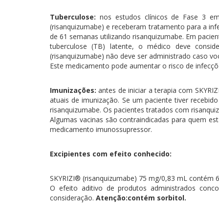
Tuberculose:
nos estudos clínicos de Fase 3 em
(risanquizumabe) e receberam tratamento para a in
de 61 semanas utilizando risanquizumabe. Em pacie
tuberculose (TB) latente, o médico deve conside
(risanquizumabe) não deve ser administrado caso voc
Este medicamento pode aumentar o risco de infecçõe
Imunizações:
antes de iniciar a terapia com SKYRI
atuais de imunização. Se um paciente tiver recebid
risanquizumabe. Os pacientes tratados com risanqu
Algumas vacinas são contraindicadas para quem est
medicamento imunossupressor.
Excipientes com efeito conhecido:
SKYRIZI® (risanquizumabe) 75 mg/0,83 mL contém 68
O efeito aditivo de produtos administrados conc
consideração.
Atenção:contém sorbitol.