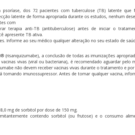
 psoríase, dos 72 pacientes com tuberculose (TB) latente que
fecção latente de forma apropriada durante os estudos, nenhum d
ntes com
rar terapia anti-TB (antituberculose) antes de iniciar o trat
ê apresente TB ativa.
s. Informe ao seu médico qualquer alteração no seu estado de saúd
ZI® (risanquizumabe), a conclusão de todas as imunizações apropriad
o vacinas vivas (viral ou bacteriana), é recomendado aguardar pel
izumabe não devem receber vacinas vivas durante o tratamento e po
á tomando imunossupressor. Antes de tomar qualquer vacina, info
,0 mg de sorbitol por dose de 150 mg.
omitantemente contendo sorbitol (ou frutose) e o consumo alime