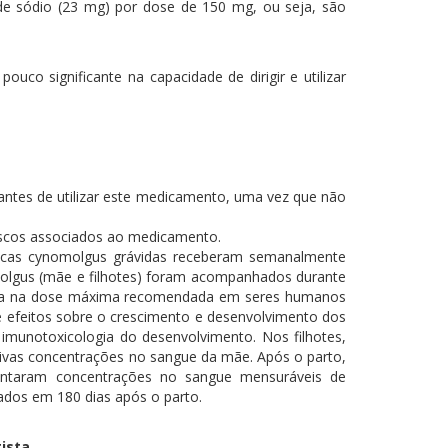
 sódio (23 mg) por dose de 150 mg, ou seja, são
uco significante na capacidade de dirigir e utilizar
 antes de utilizar este medicamento, uma vez que não
riscos associados ao medicamento.
cacas cynomolgus grávidas receberam semanalmente
molgus (mãe e filhotes) foram acompanhados durante
ínica na dose máxima recomendada em seres humanos
efeitos sobre o crescimento e desenvolvimento dos
 imunotoxicologia do desenvolvimento. Nos filhotes,
vas concentrações no sangue da mãe. Após o parto,
entaram concentrações no sangue mensuráveis de
ados em 180 dias após o parto.
ista.