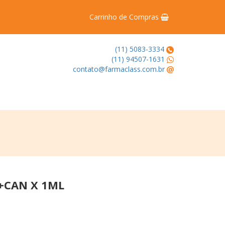
Carrinho de Compras
(11) 5083-3334
(11) 94507-1631
contato@farmaclass.com.br
J+CAN X 1ML