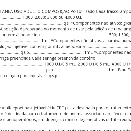
NEA USO ADULTO COMPOSIÇÃO Pó liofilizado Cada frasco-ampol
.......................................1.000; 2.000; 3.000 ou 4.000 U.I.
..............................................................................................q.s. *Com
A solução é preparada no momento de usar pela adição de uma ampo
oetina...............................................................................5
............q.s.p...............................................................1mL *Componentes não
 contém por mL: alfaepoetina...........................................................
...................................q.s.p...........................................................
 Seringa preenchida Cada seringa preenchida contém:
..........................................................................1000 U.I./0,5 mL; 2.000 U.I
................................................q.s.p..............................................
co e água para injetáveis q.s.p.
aepoetina injetável (rHu EPO) esta destinada para o tratamento d
 é destinada para o tratamento de anemia associado ao câncer e ut
e perioperatórios, em doenças crônico-degenerativas (artrite-reuma