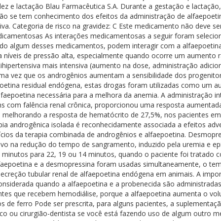
videz e lactação Blau Farmacêutica S.A. Durante a gestação e lactaç
 se tem conhecimento dos efeitos da administração de alfaepoetina
va. Categoria de risco na gravidez: C Este medicamento não deve ser
edicamentosas As interações medicamentosas a seguir foram selecion
o algum desses medicamentos, podem interagir com a alfaepoetina.
 níveis de pressão alta, especialmente quando ocorre um aumento r
tihipertensiva mais intensiva (aumento na dose, administração adic
ma vez que os androgênios aumentam a sensibilidade dos progenito
etina residual endógena, estas drogas foram utilizadas como um aux
 alfaepoetina necessária para a melhora da anemia. A administração
com falência renal crônica, proporcionou uma resposta aumentada c
), melhorando a resposta de hematócrito de 27,5%, nos pacientes em
ia androgênica isolada é reconhecidamente associada a efeitos adve
fícios da terapia combinada de androgênios e alfaepoetina. Desmopr
vo na redução do tempo de sangramento, induzido pela uremia e epis
 minutos para 22, 19 ou 14 minutos, quando o paciente foi tratado 
faepoetina e a desmopressina foram usadas simultaneamente, o tem
secreção tubular renal de alfaepoetina endógena em animais. A impo
r considerada quando a alfaepoetina e a probenecida são administr
ntes que recebem hemodiálise, porque a alfaepoetina aumenta o vol
s de ferro Pode ser prescrita, para alguns pacientes, a suplementaçã
ico ou cirurgião-dentista se você está fazendo uso de algum outr