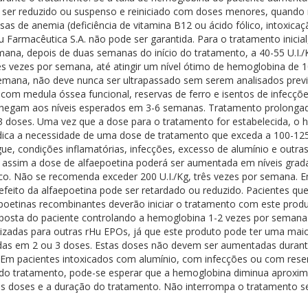
er reduzido ou suspenso e reiniciado com doses menores, quando res
s de anemia (deficiência de vitamina B12 ou ácido fólico, intoxicação
au Farmacêutica S.A. não pode ser garantida. Para o tratamento inicia
mana, depois de duas semanas do início do tratamento, a 40-55 U.I./
ês vezes por semana, até atingir um nível ótimo de hemoglobina de 
emana, não deve nunca ser ultrapassado sem serem analisados previ
es com medula óssea funcional, reservas de ferro e isentos de inf
 e chegam aos níveis esperados em 3-6 semanas. Tratamento prolo
 3 doses. Uma vez que a dose para o tratamento for estabelecida, o
ica a necessidade de uma dose de tratamento que exceda a 100-125 
ue, condições inflamatórias, infecções, excesso de alumínio e outras
 assim a dose de alfaepoetina poderá ser aumentada em níveis grada
o. Não se recomenda exceder 200 U.I./Kg, três vezes por semana. 
 efeito da alfaepoetina pode ser retardado ou reduzido. Pacientes 
oetinas recombinantes deverão iniciar o tratamento com este prod
sposta do paciente controlando a hemoglobina 1-2 vezes por semana.
zadas para outras rHu EPOs, já que este produto pode ter uma maior
idas em 2 ou 3 doses. Estas doses não devem ser aumentadas durant
 pacientes intoxicados com alumínio, com infecções ou com reserva
 do tratamento, pode-se esperar que a hemoglobina diminua aproxim
 as doses e a duração do tratamento. Não interrompa o tratamento 