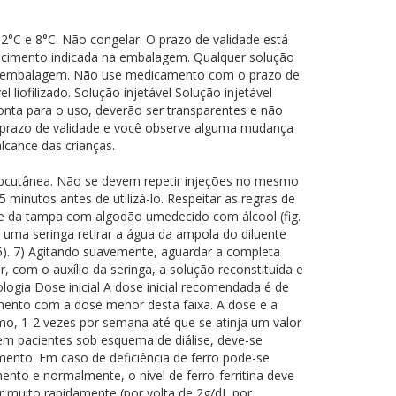
 8°C. Não congelar. O prazo de validade está
encimento indicada na embalagem. Qualquer solução
vide embalagem. Não use medicamento com o prazo de
liofilizado. Solução injetável Solução injetável
pronta para o uso, deverão ser transparentes e não
o prazo de validade e você observe alguma mudança
lcance das crianças.
bcutânea. Não se devem repetir injeções no mesmo
 minutos antes de utilizá-lo. Respeitar as regras de
rfície da tampa com algodão umedecido com álcool (fig.
e uma seringa retirar a água da ampola do diluente
g. 5). 7) Agitando suavemente, aguardar a completa
ar, com o auxílio da seringa, a solução reconstituída e
sologia Dose inicial A dose inicial recomendada é de
amento com a dose menor desta faixa. A dose e a
mo, 1-2 vezes por semana até que se atinja um valor
m pacientes sob esquema de diálise, deve-se
amento. Em caso de deficiência de ferro pode-se
mento e normalmente, o nível de ferro-ferritina deve
 muito rapidamente (por volta de 2g/dL por