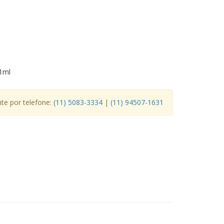
 1ml
e por telefone:
(11) 5083-3334
|
(11) 94507-1631