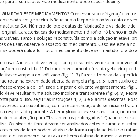
so para a sua saúde. Este medicamento pode causar doping.
DAR ESTE MEDICAMENTO? Conservar sob refrigeração entre 2°C e
onservado em geladeira. Não usar a alfaepoetina após a data de v
macêutica S.A. Número de lote e datas de fabricação e validade: 
ginal. Características do medicamento Pó liofilo Pó branco injetável 
ulas visíveis. Tanto a solução reconstituída como a solução injetável 
ntes de usar, observe o aspecto do medicamento. Caso ele esteja n
r se poderá utilizá-lo. Todo medicamento deve ser mantido fora do a
 A injeção deve ser aplicada por via intravenosa ou por via su
olução reconstituída: 1) Deixar o medicamento fora da geladeira por 15
o do frasco-ampola do liofilizado (fig. 1). 3) Fazer a limpeza da supe
 não tocar na extremidade aberta da ampola (fig. 3). 5) Com auxílio d
do frasco-ampola do liofilizado e injetar o diluente vagarosamente (fi
do deve resultar numa solução incolor e transparente (fig. 6). 8) Retir
ronta para o uso, seguir as instruções 1, 2, 3 e 8 acima descritas. Po
intravenosa ou subcutânea, com a recomendação de se iniciar o trat
 a resposta do paciente. A hemoglobina deve ser analisada, no míni
ose de manutenção para "Tratamentos prolongados". Quando se usa e
álise. Os níveis de ferro devem ser analisados antes e durante o trat
As reservas de ferro podem abaixar de forma rápida ao iniciar o trata
urante o tratamento. Se a taxa de hemoglobina do paciente aumentar