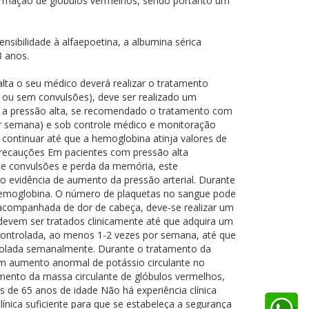
rmação de glóbulos vermelhos, sendo portanto um
bilidade à alfaepoetina, a albumina sérica
8 anos.
 o seu médico deverá realizar o tratamento
m ou sem convulsões), deve ser realizado um
a a pressão alta, se recomendado o tratamento com
por semana) e sob controle médico e monitoração
continuar até que a hemoglobina atinja valores de
Precauções Em pacientes com pressão alta
de convulsões e perda da memória, este
 evidência de aumento da pressão arterial. Durante
a hemoglobina. O número de plaquetas no sangue pode
 acompanhada de dor de cabeça, deve-se realizar um
 devem ser tratados clinicamente até que adquira um
ontrolada, ao menos 1-2 vezes por semana, até que
ntrolada semanalmente. Durante o tratamento da
um aumento anormal de potássio circulante no
umento da massa circulante de glóbulos vermelhos,
 de 65 anos de idade Não há experiência clínica
línica suficiente para que se estabeleça a segurança