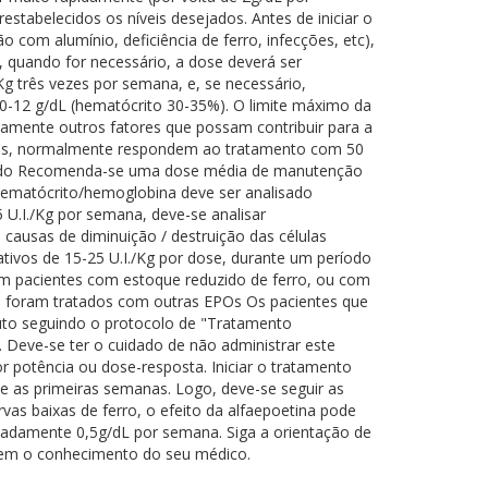
tabelecidos os níveis desejados. Antes de iniciar o
 com alumínio, deficiência de ferro, infecções, etc),
l, quando for necessário, a dose deverá ser
Kg três vezes por semana, e, se necessário,
10-12 g/dL (hematócrito 30-35%). O limite máximo da
amente outros fatores que possam contribuir para a
ecções, normalmente respondem ao tratamento com 50
ngado Recomenda-se uma dose média de manutenção
 hematócrito/hemoglobina deve ser analisado
U.I./Kg por semana, deve-se analisar
 causas de diminuição / destruição das células
tivos de 15-25 U.I./Kg por dose, durante um período
Em pacientes com estoque reduzido de ferro, ou com
que foram tratados com outras EPOs Os pacientes que
uto seguindo o protocolo de "Tratamento
 Deve-se ter o cuidado de não administrar este
 potência ou dose-resposta. Iniciar o tratamento
e as primeiras semanas. Logo, deve-se seguir as
s baixas de ferro, o efeito da alfaepoetina pode
adamente 0,5g/dL por semana. Siga a orientação de
sem o conhecimento do seu médico.