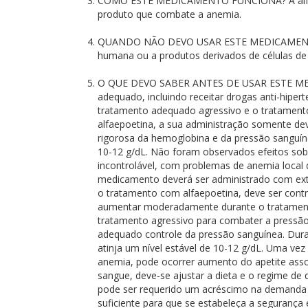
COMO ESTE MEDICAMENTO FUNCIONA? A alfaepoe
produto que combate a anemia.
QUANDO NÃO DEVO USAR ESTE MEDICAMENTO? A al
humana ou a produtos derivados de células de m
O QUE DEVO SABER ANTES DE USAR ESTE MEDICA
adequado, incluindo receitar drogas anti-hipe
tratamento adequado agressivo e o tratamento
alfaepoetina, a sua administração somente dev
rigorosa da hemoglobina e da pressão sanguíne
10-12 g/dL. Não foram observados efeitos sob
incontrolável, com problemas de anemia local
medicamento deverá ser administrado com extr
o tratamento com alfaepoetina, deve ser contr
aumentar moderadamente durante o tratamento 
tratamento agressivo para combater a pressão 
adequado controle da pressão sanguínea. Dur
atinja um nível estável de 10-12 g/dL. Uma ve
anemia, pode ocorrer aumento do apetite asso
sangue, deve-se ajustar a dieta e o regime de
pode ser requerido um acréscimo na demanda de
suficiente para que se estabeleça a segurança 