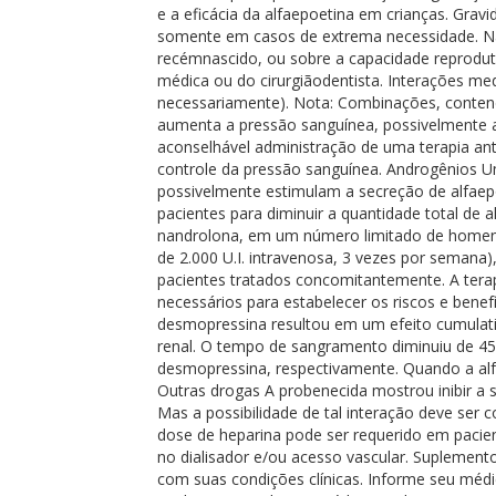
e a eficácia da alfaepoetina em crianças. Gra
somente em casos de extrema necessidade. Não
recémnascido, ou sobre a capacidade reproduti
médica ou do cirurgiãodentista. Interações m
necessariamente). Nota: Combinações, contend
aumenta a pressão sanguínea, possivelmente a
aconselhável administração de uma terapia an
controle da pressão sanguínea. Androgênios U
possivelmente estimulam a secreção de alfaepo
pacientes para diminuir a quantidade total de
nandrolona, em um número limitado de homens 
de 2.000 U.I. intravenosa, 3 vezes por semana
pacientes tratados concomitantemente. A terap
necessários para estabelecer os riscos e bene
desmopressina resultou em um efeito cumulati
renal. O tempo de sangramento diminuiu de 45
desmopressina, respectivamente. Quando a al
Outras drogas A probenecida mostrou inibir a 
Mas a possibilidade de tal interação deve se
dose de heparina pode ser requerido em pacie
no dialisador e/ou acesso vascular. Suplemento
com suas condições clínicas. Informe seu méd