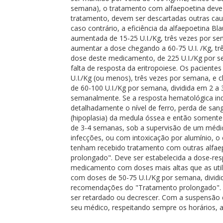
semana), o tratamento com alfaepoetina deve s
tratamento, devem ser descartadas outras causa
caso contrário, a eficiência da alfaepoetina Bl
aumentada de 15-25 U.I./Kg, três vezes por se
aumentar a dose chegando a 60-75 U.I. /Kg, tr
dose deste medicamento, de 225 U.I./Kg por s
falta de resposta da eritropoiese. Os pacient
U.I./Kg (ou menos), três vezes por semana,
de 60-100 U.I./Kg por semana, dividida em 2 a
semanalmente. Se a resposta hematológica ind
detalhadamente o nível de ferro, perda de sang
(hipoplasia) da medula óssea e então somente
de 3-4 semanas, sob a supervisão de um médic
infecções, ou com intoxicação por alumínio, o
tenham recebido tratamento com outras alfaep
prolongado". Deve ser estabelecida a dose-re
medicamento com doses mais altas que as utili
com doses de 50-75 U.I./Kg por semana, divid
recomendações do "Tratamento prolongado". Em
ser retardado ou decrescer. Com a suspensão
seu médico, respeitando sempre os horários,