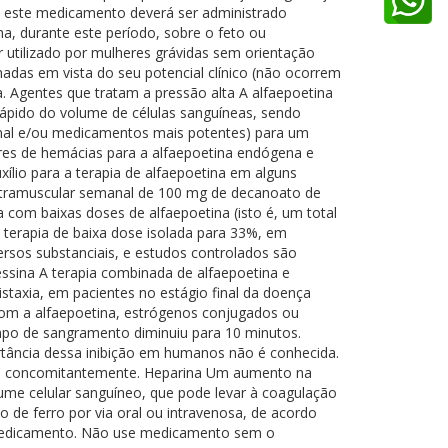
ão, este medicamento deverá ser administrado
, durante este período, sobre o feto ou
 utilizado por mulheres grávidas sem orientação
adas em vista do seu potencial clínico (não ocorrem
 Agentes que tratam a pressão alta A alfaepoetina
ápido do volume de células sanguíneas, sendo
ional e/ou medicamentos mais potentes) para um
res de hemácias para a alfaepoetina endógena e
ílio para a terapia de alfaepoetina em alguns
 intramuscular semanal de 100 mg de decanoato de
om baixas doses de alfaepoetina (isto é, um total
 terapia de baixa dose isolada para 33%, em
rsos substanciais, e estudos controlados são
essina A terapia combinada de alfaepoetina e
taxia, em pacientes no estágio final da doença
com a alfaepoetina, estrógenos conjugados ou
po de sangramento diminuiu para 10 minutos.
rtância dessa inibição em humanos não é conhecida.
adas concomitantemente. Heparina Um aumento na
ume celular sanguíneo, que pode levar à coagulação
o de ferro por via oral ou intravenosa, de acordo
o medicamento. Não use medicamento sem o