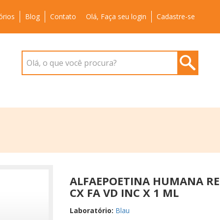
órios
Blog
Contato
Olá, Faça seu login
Cadastre-se
Olá, o que você procura?
ALFAEPOETINA HUMANA REC
CX FA VD INC X 1 ML
Laboratório:
Blau