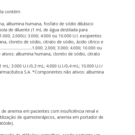
a contém:
ponentes não ativos: glicina, albumina humana, fosfato de sódio dibásico
la de diluente (1 mL de água destilada para
00; 1.500; 1.000; 2.000U; 3.000; 4.000 ou 10.000 U.I. excipientes
 ativos: albumina humana, cloreto de sódio, citrato de sódio, ácido cítrico e
.............................1.000; 2.000; 3.000; 4.000; 10.000 ou
....1mL *Componentes não ativos: albumina humana, cloreto de sódio, citrato
./0,5 mL; 4.000 U.I./1 mL; 3.000 U.I./0,3 mL; 4.000 U.I./0,4 mL; 10.000 U.I./
.................1mL Blau Farmacêutica S.A. *Componentes não ativos: albumina
e anemia em pacientes com insuficiência renal e
ilização de quimioterápicos, anemia em portador de
tóide).