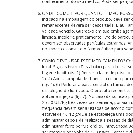
conhecimento do seu médico. Pode ser perigo
ONDE, COMO E POR QUANTO TEMPO POSSO GUAR
indicado na embalagem do produto, deve ser c
remanescente deverá ser descartada. Blau Far
validade vencido. Guarde-o em sua embalagem ori
límpida, incolor e praticamente livre de partíc
devem ser observadas partículas estranhas. A
no aspecto, consulte o farmacêutico para sabe
COMO DEVO USAR ESTE MEDICAMENTO? Como usar
local. Siga as instruções abaixo para obter a s
higiene habituais. 2) Retirar o lacre de plástic
2). 4) Abrir a ampola de diluente, cuidado para
(fig. 4). 6) Perfurar a parte central da tampa 
dissolução do liofilizado. O produto reconstituí
aplicar a injeção (fig. 7). No caso da solução p
25-50 U.I./Kg três vezes por semana, por via 
frequência devem ser ajustadas de acordo com
estável de 10-12 g/dL e se estabeleça uma d
administrar depois de realizada a sessão de di
administrar ferro por via oral ou intravenosa. 
ser mantido por volta de 100 ng/mL, antes e d