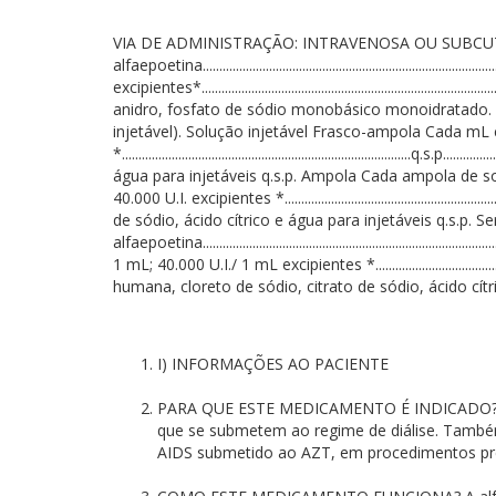
VIA DE ADMINISTRAÇÃO: INTRAVENOSA OU SUBCUTÂ
alfaepoetina...........................................................................
excipientes*...................................................................
anidro, fosfato de sódio monobásico monoidratado. 
injetável). Solução injetável Frasco-ampola Cada mL contém: alfaep
*...........................................................................
água para injetáveis q.s.p. Ampola Cada ampola de solução injetável
40.000 U.I. excipientes *....................................................
de sódio, ácido cítrico e água para injetáveis q.s.p.
alfaepoetina.................................................................
1 mL; 40.000 U.I./ 1 mL excipientes *.......................................
humana, cloreto de sódio, citrato de sódio, ácido cítri
I) INFORMAÇÕES AO PACIENTE
PARA QUE ESTE MEDICAMENTO É INDICADO? A alf
que se submetem ao regime de diálise. Também
AIDS submetido ao AZT, em procedimentos pré 