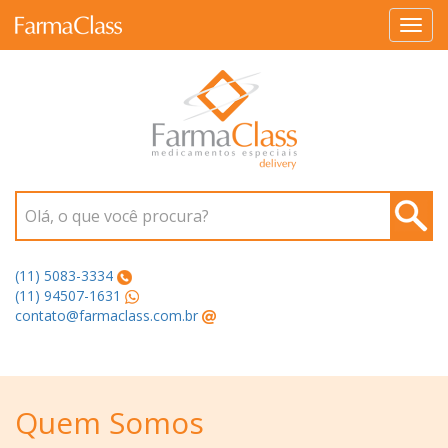
Toggl
navig
Olá, o que você procura?
(11) 5083-3334
(11) 94507-1631
contato@farmaclass.com.br
Quem Somos