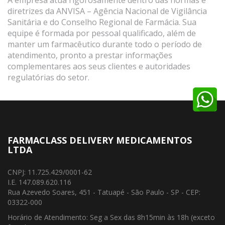
A empresa atua rigorosamente dentro das normas e
diretrizes da ANVISA – Agência Nacional de Vigilância
Sanitária e do Conselho Regional de Farmácia. Sua
equipe é formada por pessoal qualificado, além de
manter um farmacêutico durante todo o período de
atendimento, pronto a prestar informações
complementares aos seus clientes e autoridades
regulatórias do setor.
FARMACLASS DELIVERY MEDICAMENTOS
LTDA
CNPJ: 11.725.429/0001-62
I.E. 147.089.620.116
Rua Azevedo Soares, 451 - Tatuapé - São Paulo - SP - CEP:
03322-000
Horário de Atendimento: Seg a Sex das 8h15min às 18h (exceto