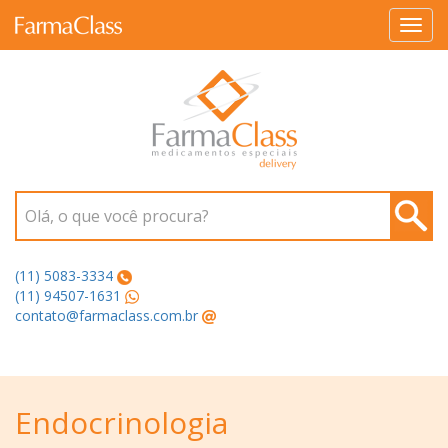
Toggl
navig
Olá, o que você procura?
(11) 5083-3334
(11) 94507-1631
contato@farmaclass.com.br
Endocrinologia