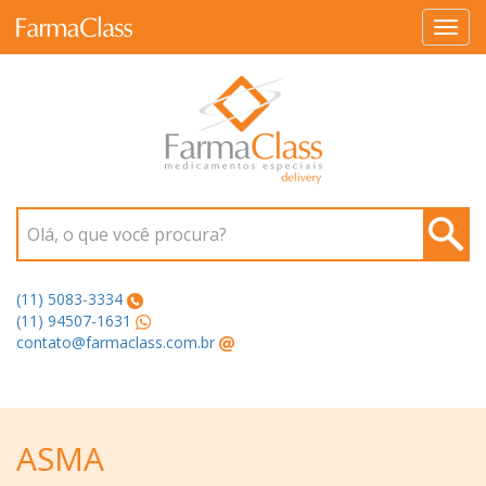
Toggl
navig
Olá, o que você procura?
(11) 5083-3334
(11) 94507-1631
contato@farmaclass.com.br
ASMA