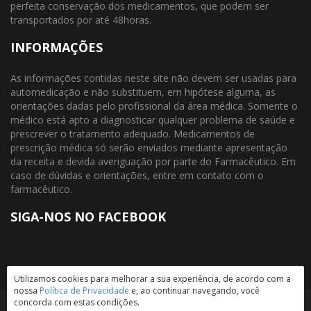
perfeita conservação dos medicamentos, que podem ser
transportados por até 48horas.
INFORMAÇÕES
As informações contidas neste site não devem ser usadas para
automedicação e não substituem, em hipótese alguma, as
orientações dadas pelo profissional da área médica. Somente o
médico está apto a diagnosticar qualquer problema de saúde e
prescrever o tratamento adequado. Medicamentos de
prescrição médica só serão enviados mediante apresentação
da receita e devida averiguação por parte do Farmacêutico. Em
caso de dúvidas e orientações, entre em contato com o
farmacêutico.
SIGA-NOS NO FACEBOOK
Utilizamos cookies para melhorar a sua experiência, de acordo com a
nossa
Política de Privacidade
e, ao continuar navegando, você
concorda com estas condições.
FarmaClass todos os direitos reservados © 2017