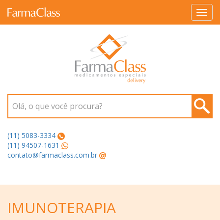
Toggl
navig
Olá, o que você procura?
(11) 5083-3334
(11) 94507-1631
contato@farmaclass.com.br
IMUNOTERAPIA