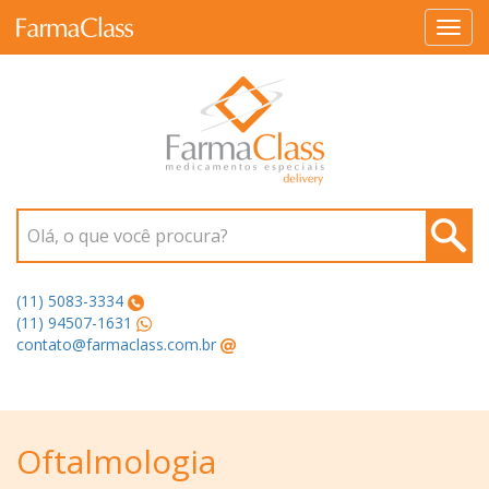
Toggl
navig
Olá, o que você procura?
(11) 5083-3334
(11) 94507-1631
contato@farmaclass.com.br
Oftalmologia