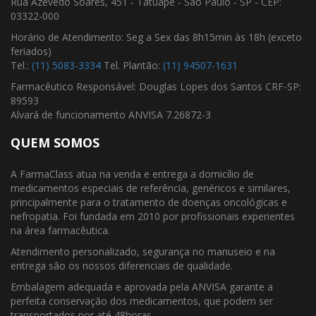
Rua Azevedo Soares, 451 - Tatuapé - São Paulo - SP - CEP:
03322-000
Horário de Atendimento: Seg a Sex das 8h15min às 18h (exceto
feriados)
Tel.:
(11) 5083-3334
Tel. Plantão:
(11) 94507-1631
Farmacêutico Responsável: Douglas Lopes dos Santos CRF-SP:
89593
Alvará de funcionamento ANVISA 7.26872-3
QUEM SOMOS
A FarmaClass atua na venda e entrega a domicílio de
medicamentos especiais de referência, genéricos e similares,
principalmente para o tratamento de doenças oncológicas e
nefropatia. Foi fundada em 2010 por profissionais experientes
na área farmacêutica.
Atendimento personalizado, segurança no manuseio e na
entrega são os nossos diferenciais de qualidade.
Embalagem adequada e aprovada pela ANVISA garante a
perfeita conservação dos medicamentos, que podem ser
transportados por até 48horas.