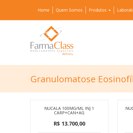
Home
Quem Somos
Produtos
Laborat
Granulomatose Eosinofíl
NUCALA 100MG/ML INJ 1
NUC
CARP+CAN+AG
R$ 13.700,00