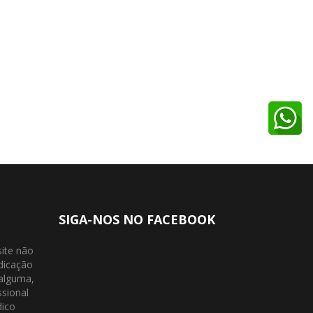
SIGA-NOS NO FACEBOOK
site não
dicação
 alguma,
ssional
dico