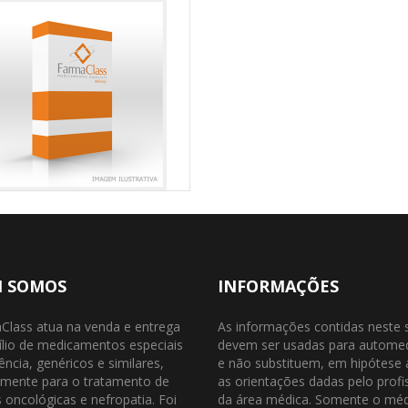
 SOMOS
INFORMAÇÕES
Class atua na venda e entrega
As informações contidas neste 
ílio de medicamentos especiais
devem ser usadas para autome
ência, genéricos e similares,
e não substituem, em hipótese
almente para o tratamento de
as orientações dadas pelo profi
oncológicas e nefropatia. Foi
da área médica. Somente o mé