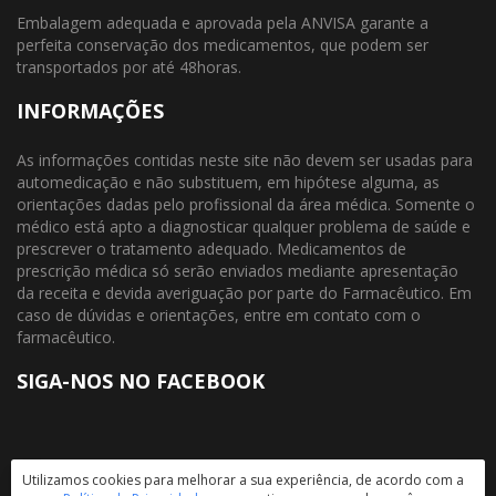
Embalagem adequada e aprovada pela ANVISA garante a
perfeita conservação dos medicamentos, que podem ser
transportados por até 48horas.
INFORMAÇÕES
As informações contidas neste site não devem ser usadas para
automedicação e não substituem, em hipótese alguma, as
orientações dadas pelo profissional da área médica. Somente o
médico está apto a diagnosticar qualquer problema de saúde e
prescrever o tratamento adequado. Medicamentos de
prescrição médica só serão enviados mediante apresentação
da receita e devida averiguação por parte do Farmacêutico. Em
caso de dúvidas e orientações, entre em contato com o
farmacêutico.
SIGA-NOS NO FACEBOOK
Utilizamos cookies para melhorar a sua experiência, de acordo com a