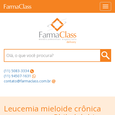
Toggl
navig
Olá, o que você procura?
(11) 5083-3334
(11) 94507-1631
contato@farmaclass.com.br
Leucemia mieloide crônica