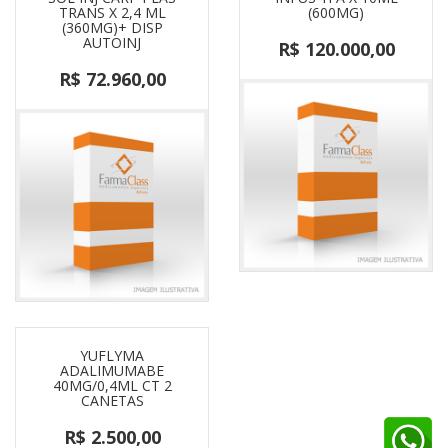
TRANS X 2,4 ML
(600MG)
(360MG)+ DISP
AUTOINJ
R$ 120.000,00
R$ 72.960,00
YUFLYMA
ADALIMUMABE
40MG/0,4ML CT 2
CANETAS
R$ 2.500,00