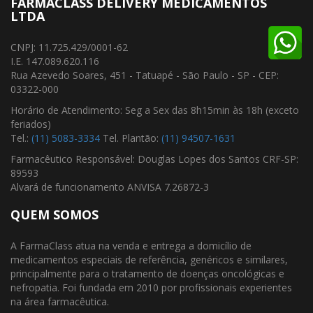
FARMACLASS DELIVERY MEDICAMENTOS
LTDA
CNPJ: 11.725.429/0001-62
I.E. 147.089.620.116
Rua Azevedo Soares, 451 - Tatuapé - São Paulo - SP - CEP:
03322-000
Horário de Atendimento: Seg a Sex das 8h15min às 18h (exceto
feriados)
Tel.:
(11) 5083-3334
Tel. Plantão:
(11) 94507-1631
Farmacêutico Responsável: Douglas Lopes dos Santos CRF-SP:
89593
Alvará de funcionamento ANVISA 7.26872-3
QUEM SOMOS
A FarmaClass atua na venda e entrega a domicílio de
medicamentos especiais de referência, genéricos e similares,
principalmente para o tratamento de doenças oncológicas e
nefropatia. Foi fundada em 2010 por profissionais experientes
na área farmacêutica.