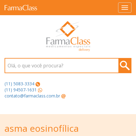
Toggl
navig
Olá, o que você procura?
(11) 5083-3334
(11) 94507-1631
contato@farmaclass.com.br
asma eosinofílica