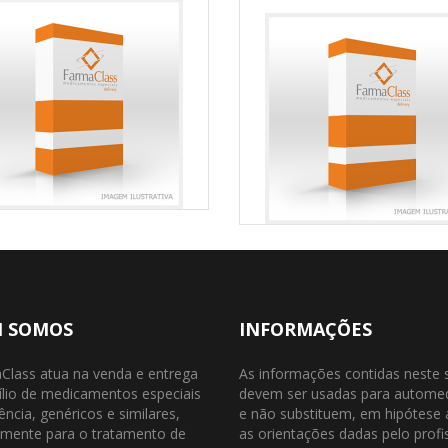
 SOMOS
INFORMAÇÕES
Class atua na venda e entrega
As informações contidas neste 
ílio de medicamentos especiais
devem ser usadas para autome
ência, genéricos e similares,
e não substituem, em hipótese
almente para o tratamento de
as orientações dadas pelo profi