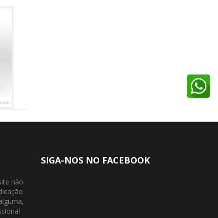
SIGA-NOS NO FACEBOOK
site não
dicação
 alguma,
ssional