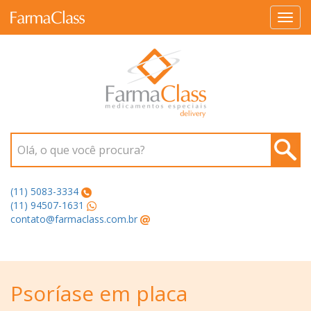
Toggl
navig
Olá, o que você procura?
(11) 5083-3334
(11) 94507-1631
contato@farmaclass.com.br
Psoríase em placa