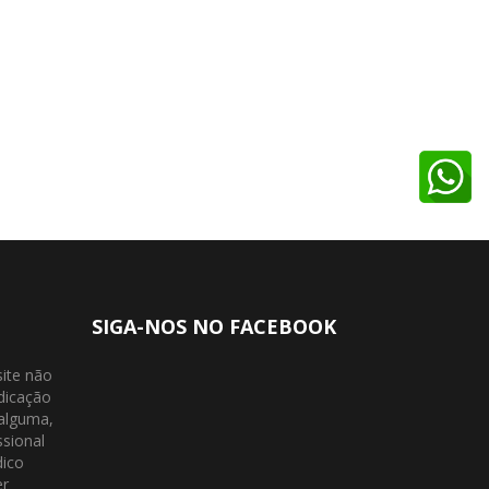
SIGA-NOS NO FACEBOOK
site não
dicação
 alguma,
ssional
dico
er