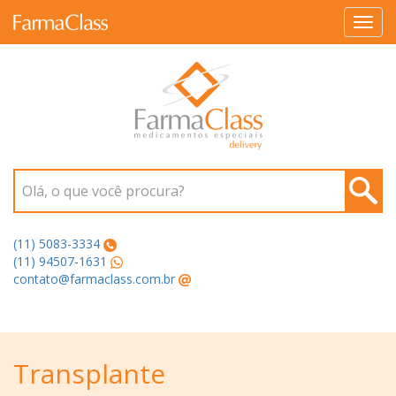
Toggl
navig
Olá, o que você procura?
(11) 5083-3334
(11) 94507-1631
contato@farmaclass.com.br
Transplante