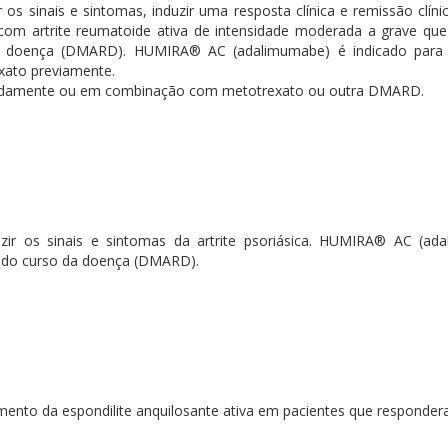
 sinais e sintomas, induzir uma resposta clínica e remissão clínic
s com artrite reumatoide ativa de intensidade moderada a grave q
a doença (DMARD). HUMIRA® AC (adalimumabe) é indicado para o
xato previamente.
ladamente ou em combinação com metotrexato ou outra DMARD.
r os sinais e sintomas da artrite psoriásica. HUMIRA® AC (ad
s do curso da doença (DMARD).
ento da espondilite anquilosante ativa em pacientes que responder