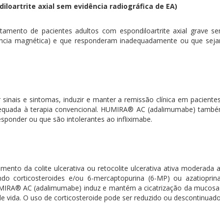
diloartrite axial sem evidência radiográfica de EA)
mento de pacientes adultos com espondiloartrite axial grave se
ância magnética) e que responderam inadequadamente ou que sejam
inais e sintomas, induzir e manter a remissão clínica em pacient
quada à terapia convencional. HUMIRA® AC (adalimumabe) também é 
sponder ou que são intolerantes ao infliximabe.
ento da colite ulcerativa ou retocolite ulcerativa ativa moderada
indo corticosteroides e/ou 6-mercaptopurina (6-MP) ou azatiopri
MIRA® AC (adalimumabe) induz e mantém a cicatrização da mucosa n
 vida. O uso de corticosteroide pode ser reduzido ou descontinuado