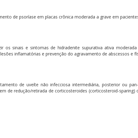
nto de psoríase em placas crônica moderada a grave em pacientes a
 os sinais e sintomas de hidradenite supurativa ativa moderada 
e lesões inflamatórias e prevenção do agravamento de abscessos e fís
mento de uveíte não infecciosa intermediária, posterior ou pan
em de redução/retirada de corticosteroides (corticosteroid-sparing) 