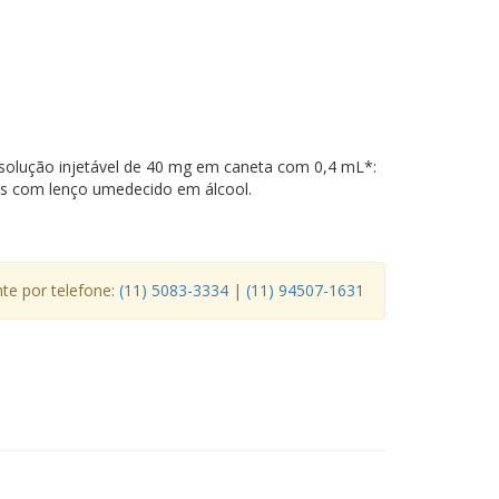
lução injetável de 40 mg em caneta com 0,4 mL*:
s com lenço umedecido em álcool.
e por telefone:
(11) 5083-3334
|
(11) 94507-1631