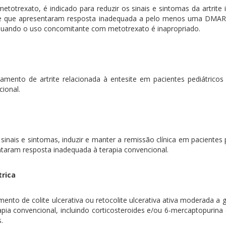
xato, é indicado para reduzir os sinais e sintomas da artrite idio
ade que apresentaram resposta inadequada a pelo menos uma DMAR
 quando o uso concomitante com metotrexato é inapropriado.
mento de artrite relacionada à entesite em pacientes pediátric
cional.
inais e sintomas, induzir e manter a remissão clínica em pacientes 
ntaram resposta inadequada à terapia convencional.
trica
to de colite ulcerativa ou retocolite ulcerativa ativa moderada a gr
ia convencional, incluindo corticosteroides e/ou 6-mercaptopurina 
.