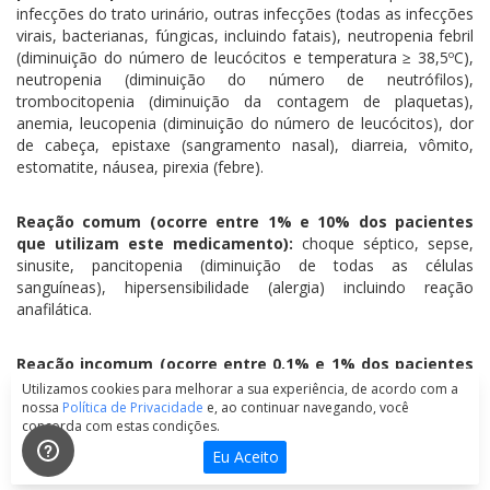
infecções do trato urinário, outras infecções (todas as infecções
virais, bacterianas, fúngicas, incluindo fatais), neutropenia febril
(diminuição do número de leucócitos e temperatura ≥ 38,5ºC),
neutropenia (diminuição do número de neutrófilos),
trombocitopenia (diminuição da contagem de plaquetas),
anemia, leucopenia (diminuição do número de leucócitos), dor
de cabeça, epistaxe (sangramento nasal), diarreia, vômito,
estomatite, náusea, pirexia (febre).
Reação comum (ocorre entre 1% e 10% dos pacientes
que utilizam este medicamento):
choque séptico, sepse,
sinusite, pancitopenia (diminuição de todas as células
sanguíneas), hipersensibilidade (alergia) incluindo reação
anafilática.
Reação incomum (ocorre entre 0,1% e 1% dos pacientes
que utilizam este medicamento):
dermatose, neutrofílica
Utilizamos cookies para melhorar a sua experiência, de acordo com a
febril aguda (síndrome de Sweet).
nossa
Política de Privacidade
e, ao continuar navegando, você
concorda com estas condições.
Eu Aceito
Experiência pós-comercialização