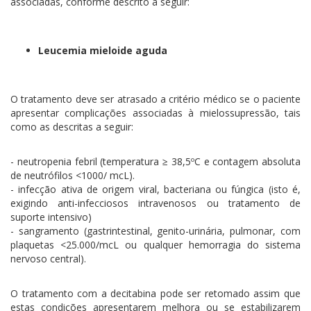
associadas, conforme descrito a seguir:
Leucemia mieloide aguda
O tratamento deve ser atrasado a critério médico se o paciente
apresentar complicações associadas à mielossupressão, tais
como as descritas a seguir:
- neutropenia febril (temperatura ≥ 38,5ºC e contagem absoluta
de neutrófilos <1000/ mcL).
- infecção ativa de origem viral, bacteriana ou fúngica (isto é,
exigindo anti-infecciosos intravenosos ou tratamento de
suporte intensivo)
- sangramento (gastrintestinal, genito-urinária, pulmonar, com
plaquetas <25.000/mcL ou qualquer hemorragia do sistema
nervoso central).
O tratamento com a decitabina pode ser retomado assim que
estas condições apresentarem melhora ou se estabilizarem