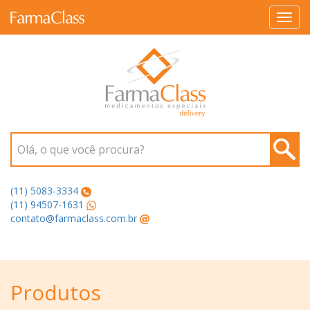
Toggl
navig
Olá, o que você procura?
(11) 5083-3334
(11) 94507-1631
contato@farmaclass.com.br
Produtos