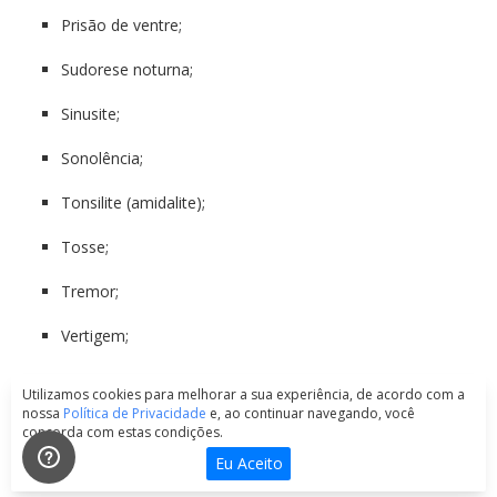
Prisão de ventre;
Sudorese noturna;
Sinusite;
Sonolência;
Tonsilite (amidalite);
Tosse;
Tremor;
Vertigem;
Vômitos.
Utilizamos cookies para melhorar a sua experiência, de acordo com a
nossa
Política de Privacidade
e, ao continuar navegando, você
concorda com estas condições.
Reação incomum
(ocorre entre 0,1% e 1% dos pacientes que
Eu Aceito
utilizam este medicamento):