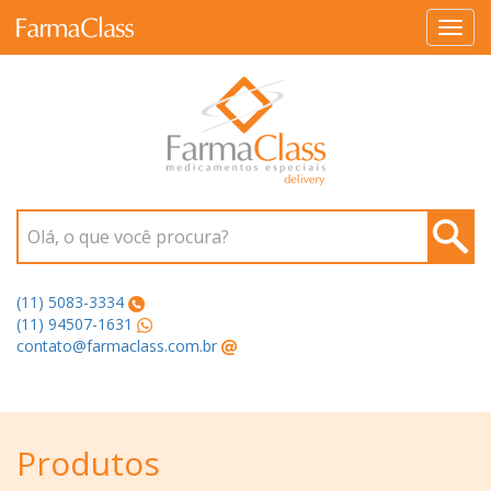
Toggl
navig
Olá, o que você procura?
(11) 5083-3334
(11) 94507-1631
contato@farmaclass.com.br
Produtos