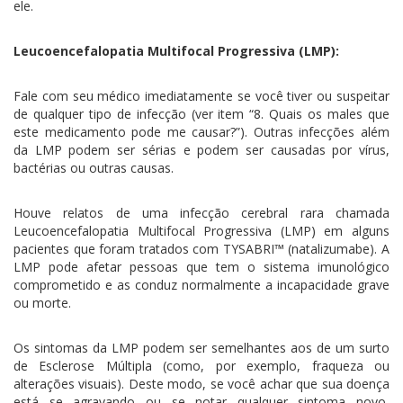
ele.
Leucoencefalopatia Multifocal Progressiva (LMP):
Fale com seu médico imediatamente se você tiver ou suspeitar
de qualquer tipo de infecção (ver item “8. Quais os males que
este medicamento pode me causar?”). Outras infecções além
da LMP podem ser sérias e podem ser causadas por vírus,
bactérias ou outras causas.
Houve relatos de uma infecção cerebral rara chamada
Leucoencefalopatia Multifocal Progressiva (LMP) em alguns
pacientes que foram tratados com TYSABRI™ (natalizumabe). A
LMP pode afetar pessoas que tem o sistema imunológico
comprometido e as conduz normalmente a incapacidade grave
ou morte.
Os sintomas da LMP podem ser semelhantes aos de um surto
de Esclerose Múltipla (como, por exemplo, fraqueza ou
alterações visuais). Deste modo, se você achar que sua doença
está se agravando ou se notar qualquer sintoma novo,